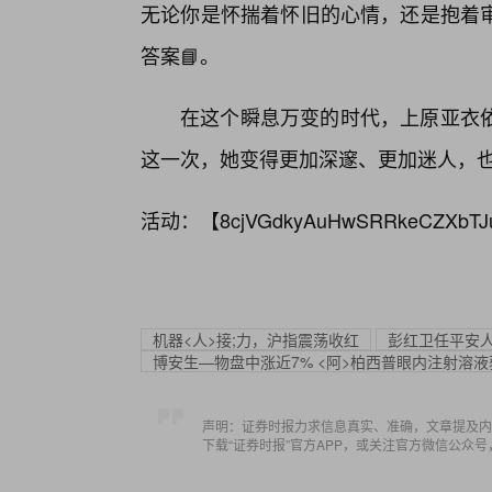
无论你是怀揣着怀旧的心情，还是抱着
答案📘。
在这个瞬息万变的时代，上原亚衣
这一次，她变得更加深邃、更加迷人，
活动：【
8cjVGdkyAuHwSRRkeCZXbTJ
机器<人>接;力，沪指震荡收红
彭红卫任平安人
博安生—物盘中涨近7% <阿>柏西普眼内注射溶
声明：证券时报力求信息真实、准确，文章提及内
下载“证券时报”官方APP，或关注官方微信公众