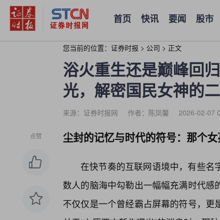
首页
快讯
要闻
股市
您当前的位置：
证券时报
>
公司
>
正文
浴火重生还是巅峰回归
光，解密国民女神的二
来源：证券时报网
作者：陈凤馨
2026-02-07 
尘封的记忆与时代的符号：那个女
点赞
在快节奏的互联网语境中，有些名
数人的脑海中勾勒出一幅幅充满时代感
不仅仅是一个曾经霸占屏幕的符号，更