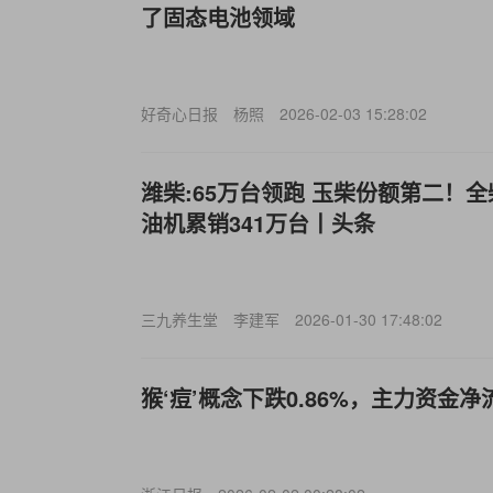
了固态电池领域
好奇心日报
杨照
2026-02-03 15:28:02
潍柴:65万台领跑 玉柴份额第二！全
油机累销341万台丨头条
三九养生堂
李建军
2026-01-30 17:48:02
猴‘痘’概念下跌0.86%，主力资金净