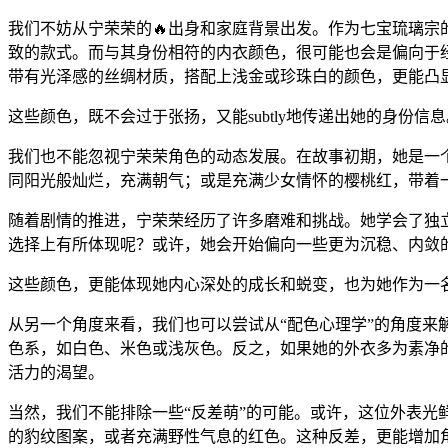
我们不妨从宁荣荣的🔥出身和家庭背景出发。作为七宝琉璃
致的款式。而与其身份相符的内衣颜色，很可能也会是偏向于
带有光泽感的丝绸材质，搭配上浅金或珍珠白的颜色，更能凸
这些颜色，既不会过于张扬，又能subtly地传递出她的身份信息
我们也不能忽视宁荣荣角色的动态发展。在故事初期，她是一个
同阳光般灿烂，充满朝气；或是充满少女情怀的樱桃红，带着
随着剧情的推进，宁荣荣经历了许多磨难和挑战。她学会了独
选择上有所体现呢？或许，她会开始偏向一些更为沉稳、内敛
这些颜色，更能体现她内心深处的成长和蜕变，也为她作为一
从另一个角度来看，我们也可以尝试从“配色心理学”的角度
色系，如白色、米色或浅灰色。反之，如果她的外衣多为素净
活力的渴望。
当然，我们不能排除一些“反差萌”的可能。或许，这位外表光
的豹纹图案，或者充满野性气息的红色。这种反差，更能增加角