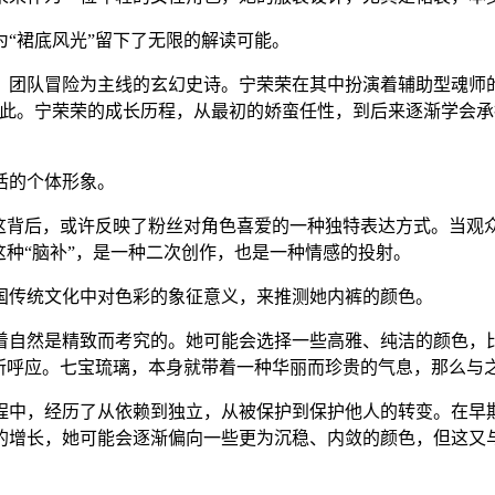
“裙底风光”留下了无限的解读可能。
、团队冒险为主线的玄幻史诗。宁荣荣在其中扮演着辅助型魂师
止于此。宁荣荣的成长历程，从最初的娇蛮任性，到后来逐渐学会
活的个体形象。
？这背后，或许反映了粉丝对角色喜爱的一种独特表达方式。当观
这种“脑补”，是一种二次创作，也是一种情感的投射。
国传统文化中对色彩的象征意义，来推测她内裤的颜色。
着自然是精致而考究的。她可能会选择一些高雅、纯洁的颜色，比
有所呼应。七宝琉璃，本身就带着一种华丽而珍贵的气息，那么与
程中，经历了从依赖到独立，从被保护到保护他人的转变。在早
的增长，她可能会逐渐偏向一些更为沉稳、内敛的颜色，但这又