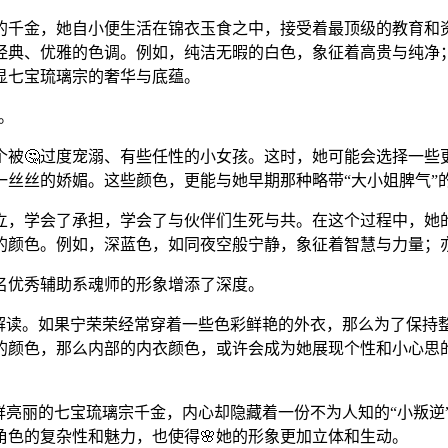
宗的千金，她自小便生活在锦衣玉食之中，接受着最顶级的教育和
经典、优雅的色调。例如，纯洁无暇的白色，象征着高贵与纯净
显七宝琉璃宗的奢华与底蕴。
。
被🤔过度宠溺、有些任性的小女孩。这时，她可能会选择一些
一丝丝的娇媚。这些颜色，更能与她早期那种略带“大小姐脾气”
立，学会了承担，学会了与伙伴们生死与共。在这个过程中，她
的颜色。例如，深蓝色，如同夜空般宁静，象征着智慧与力量；
名优秀辅助系魂师的形象增添了深度。
来解读。如果宁荣荣经常穿着一些色彩鲜艳的外衣，那么为了保持
的颜色，那么内部的内衣颜色，或许会成为她展现个性和小心思的
鲜亮丽的七宝琉璃宗千金，内心却隐藏着一份不为人知的“小叛逆
色的复杂性和魅力，也使得🌸她的形象更加立体和生动。