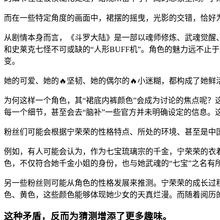
而在一些特定角度的画面中，裙摆的摇曳，光影的交错，恰好为
从剧情本身而言，《斗罗大陆》是一部以魂师修炼、武魂觉醒
和史莱克七怪不可或缺的“人形BUFF机”。角色的魅力远不
变。
她的可爱、她的🔥坚韧、她的偶尔的🔥小迷糊，都构成了她鲜
为何这样一个角色，其“裙底内裤颜色”会成为讨论的焦点呢
每一个细节，甚至会去“脑补”一些官方并未明确设定的信息。
粉丝们可能会根据宁荣荣的性格特点、所处的环境、甚至是中
例如，有人可能会认为，作为七宝琉璃宗的千金，宁荣荣的衣
色，不仅符合她千金小姐的身份，也与她武魂的“七宝”之名
另一些粉丝则可能从角色的性格发展来推测。宁荣荣的成长过
色、黄色，这些颜色能够体现她少女的天真烂漫。而随着阅历
这种矛盾，反而为猜测增添了更多趣味。