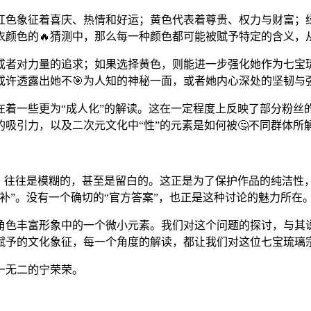
红色象征着喜庆、热情和好运；黄色代表着尊贵、权力与财富；
衣颜色的🔥猜测中，那么每一种颜色都可能被赋予特定的含义，
或者对力量的追求；如果选择黄色，则能进一步强化她作为七宝
或许透露出她不🎯为人知的神秘一面，或者她内心深处的坚韧与
着一些更为“成人化”的解读。这在一定程度上反映了部分粉丝的“
的吸引力，以及二次元文化中“性”的元素是如何被🤔不同群体所
。
定，往往是模糊的，甚至是留白的。这正是为了保护作品的纯洁性
补”。没有一个确切的“官方答案”，也正是这种讨论的魅力所在
角色丰富形象中的一个微小元素。我们对这个问题的探讨，与其
赋予的文化象征，每一个角度的解读，都让我们对这位七宝琉璃
一无二的宁荣荣。