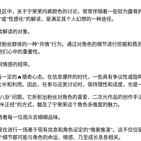
社区中，关于宁荣荣内裤颜色的讨论，常常伴随着一些较为露骨
”或“性感化”的解读，是满足其个人幻想的一种途径。
类解读的对象。
是粉丝群体的一种“共情”行为。通过对角色的细节进行挖掘和猜
他们心中的重要性。
间情感的纽带。
有一定的🔥猎奇心态。在信息爆炸的时代，一些具有争议性或
大🌸和利用。因此，在参与这类讨论时，保持理性和适度，也是
八卦”问题。它折射出粉丝对角色的喜爱、二次元作品的创作手
🎯正经”的方式，触及了宁荣荣这个角色多维度的魅力。
待着每一位观众去细细品味。
是在进行一场基于现有信息和角色设定的“情景推演”。这不仅仅
个细节都可能与角色的命运、情感、乃至成长息息相关。