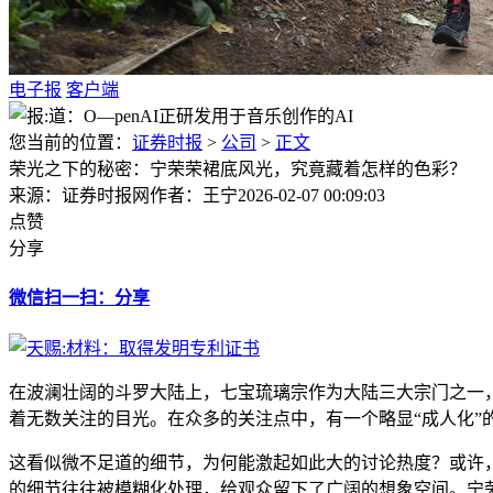
电子报
客户端
您当前的位置：
证券时报
>
公司
>
正文
荣光之下的秘密：宁荣荣裙底风光，究竟藏着怎样的色彩？
来源：证券时报网
作者：王宁
2026-02-07 00:09:03
点赞
分享
微信扫一扫：分享
在波澜壮阔的斗罗大陆上，七宝琉璃宗作为大陆三大宗门之一
着无数关注的目光。在众多的关注点中，有一个略显“成人化”
这看似微不足道的细节，为何能激起如此大的讨论热度？或许
的细节往往被模糊化处理，给观众留下了广阔的想象空间。宁