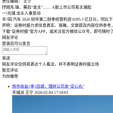
责任编辑： 王宁
纾困先:锋、幕后“金主”…… A股上市公司易主潮起
一!光储.龙头人事变动
丰?田:汽车 2026 财年第二财季经营利润 8395.5 亿日元，同比下
声明：证券时报力求信息真实、准确，文章提及内容仅供参考
下载“证券时报”官方APP，或关注官方微信公众号，即可随
网友评论
登录
后可以发言
发送
网友评论仅供其表达个人看法，并不表明证券时报立场
暂无评论
为你推荐
债市收益{率}回调，理财公司发“定心丸”
羊城派
王宁
2026-02-04 17:18:03