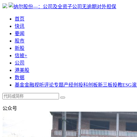
首页
快讯
要闻
股市
新股
信披+
公司
港美股
数据
基金
金融
视听
评论
专题
产经
创投
科创板
新三板
投教
ESG
滚
公众号