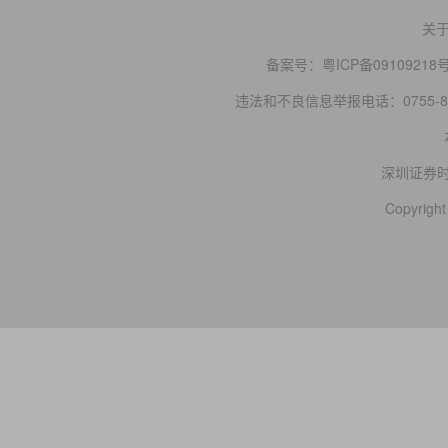
关
备案号：
粤ICP备09109218
违法和不良信息举报电话：0755-83
深圳证券
Copyright