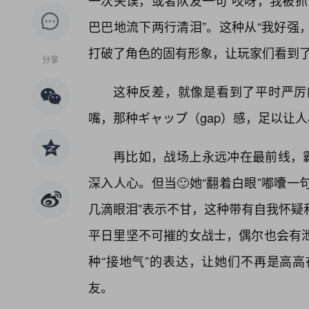
一次失误，或者队友一句“哎呀，我被抓
巴巴地流下两行清泪”。这种从“我好强
打破了角色的固有形象，让玩家们看到了
分享
这种反差，就像是看到了平时严厉
嘴，那种ギャップ（gap）感，足以让
再比如，战场上永远冲在最前线，霸
深入人心。但当🙂她“翻着白眼”嘟囔一
几滴眼泪”表示不甘，这种带有自我怀疑
平日里坚不可摧的女战士，偶尔也会有
种“接地气”的表达，让她们不再是高
友。