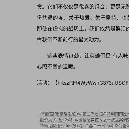
赏。它们不仅仅是像素的组合，更是无
份共通的🔥、关于热爱、关于坚持、也
即使在虚拟的战场上，我们依然是鲜活
撑我们不断前行的最大动力。
这些表情包🎁，让英雄们更“有人
心照不宣的温暖。
活动：【
hKszRFt4WyWwhC373uUSCF
华‘能’国‘际’绩后涨超9% 第三季度归母净利润同比增
股价大;跌:超12%！熙菱信息实控人之一被立案调
华商港股通价值回报<混>合基金一日售罄 华商基金