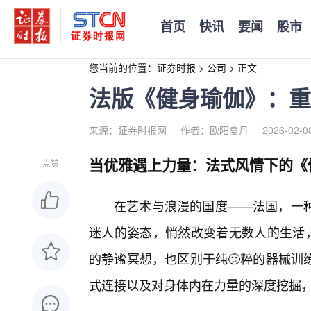
首页
快讯
要闻
股市
您当前的位置：
证券时报
>
公司
>
正文
法版《健身瑜伽》：重
来源：证券时报网
作者：欧阳夏丹
2026-02-0
当优雅遇上力量：法式风情下的《
点赞
在艺术与浪漫的国度——法国，一
迷人的姿态，悄然改变着无数人的生活，
的静谧冥想，也区别于纯🙂粹的器械训
式连接以及对身体内在力量的深度挖掘