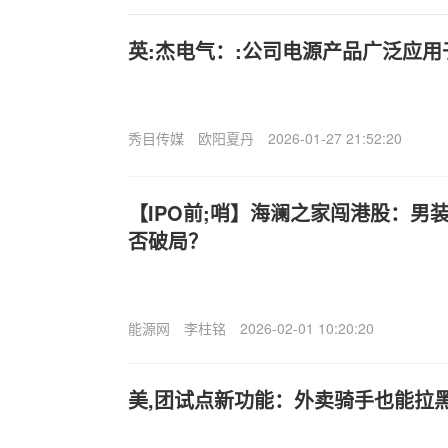
英:杰电气：:公司电源产品广泛应用
秀目传媒
欧阳夏丹
2026-01-27 21:52:20
【IPO前;哨】海澜之家闯港股：男
否破局？
能源网
李柱铭
2026-02-01 10:20:20
美,团试点新功能：外卖骑手也能拉