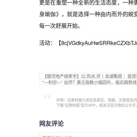
更是在重塑一种全新的生活态度，一种
身瑜伽》，就是选择一种由内而外的蜕
每一次舒展开始。
活动：【
8cjVGdkyAuHwSRRkeCZXbTJ
【银河地产胡孝宇】公;司点,评丨龙湖集团 ：投
“—利空—” 出尽？美元指数小幅回升，临近趋势
声明：证券时报力求信息真实、准确，文章提及内
下载“证券时报”官方APP，或关注官方微信公众
网友评论