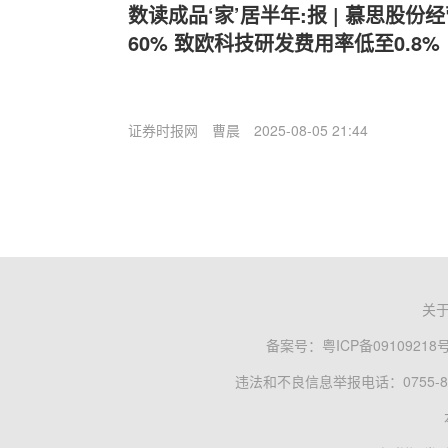
数读成品‘家’居半年:报 | 慕思股
60% 致欧科技研发费用率低至0.8%
证券时报网
曹晨
2025-08-05 21:44
关
备案号：
粤ICP备09109218
违法和不良信息举报电话：0755-83