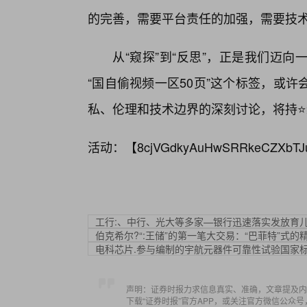
的完善，需要平台责任的加强，需要技
从“窥探”到“反思”，正是我们迈
“国自偷视频一区50页”这个标签，或
私、伦理和技术边界的深刻讨论，将持
活动：【
8cjVGdkyAuHwSRRkeCZXbTJ
工行:、中行、光大等多家—银行迅速落实发放育
伯克希尔?“:王储”的第一笔大交易：“巴菲特”式
电科芯片.参与编制的宇航元器件可靠性试验国家
声明：证券时报力求信息真实、准确，文章提及内
下载“证券时报”官方APP，或关注官方微信公众