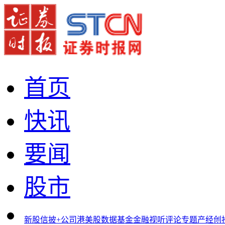
首页
快讯
要闻
股市
新股
信披+
公司
港美股
数据
基金
金融
视听
评论
专题
产经
创