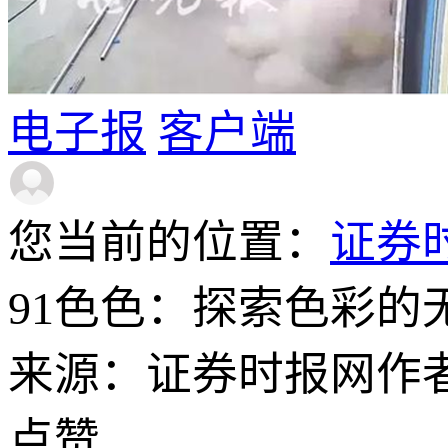
电子报
客户端
您当前的位置：
证券
91色色：探索色彩的
来源：证券时报网
作
点赞