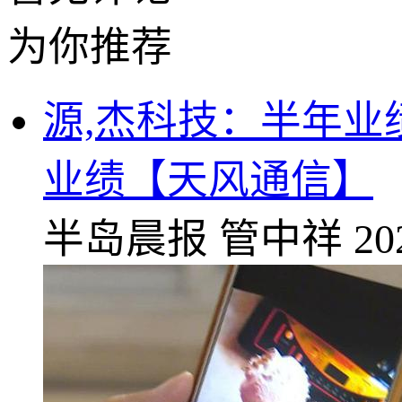
为你推荐
源,杰科技：半年业
业绩【天风通信】
半岛晨报
管中祥
20