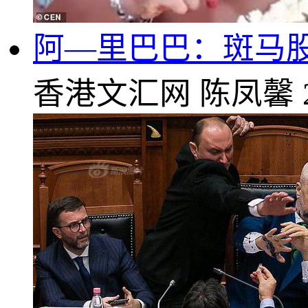
阿—里巴巴：斑马
香港文汇网
陈凤馨