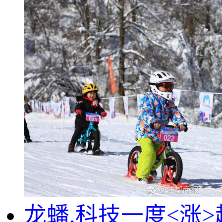
龙蟠,科技一度<涨>