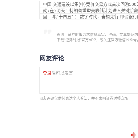
中国,交通建设以集{中}竞价交易方式首次回购500
就<在>明天！特朗普重塑美联储计划进入关键阶
回—眸,“十四五” ： 数字时代，奋楫先行 邮储银行
声明：证券时报力求信息真实、准确，文章提及内
下载“证券时报”官方APP，或关注官方微信公众
网友评论
登录
后可以发言
网友评论仅供其表达个人看法，并不表明证券时报立场